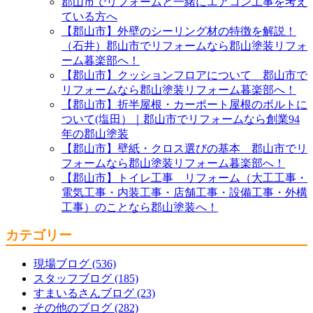
郡山市でリフォームと一緒にエアコン工事を考え
ている方へ
【郡山市】外壁のシーリング材の特徴を解説！
（石井）郡山市でリフォームなら郡山塗装リフォ
ーム暮楽部へ！
【郡山市】クッションフロアについて 郡山市で
リフォームなら郡山塗装リフォーム暮楽部へ！
【郡山市】折半屋根・カーポート屋根のボルトに
ついて(塩田）｜郡山市でリフォームなら創業94
年の郡山塗装
【郡山市】壁紙・クロス選びの基本 郡山市でリ
フォームなら郡山塗装リフォーム暮楽部へ！
【郡山市】トイレ工事 リフォーム（大工工事・
電気工事・内装工事・店舗工事・設備工事・外構
工事）のことなら郡山塗装へ！
カテゴリー
現場ブログ (536)
スタッフブログ (185)
すまいるさんブログ (23)
その他のブログ (282)