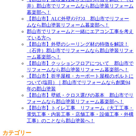
井）郡山市でリフォームなら郡山塗装リフォーム
暮楽部へ！
【郡山市】ALC外壁ﾒﾝﾃﾅﾝｽ 郡山市でリフォー
ムなら郡山塗装リフォーム暮楽部へ！
郡山市でリフォームと一緒にエアコン工事を考え
ている方へ
【郡山市】外壁のシーリング材の特徴を解説！
（石井）郡山市でリフォームなら郡山塗装リフォ
ーム暮楽部へ！
【郡山市】クッションフロアについて 郡山市で
リフォームなら郡山塗装リフォーム暮楽部へ！
【郡山市】折半屋根・カーポート屋根のボルトに
ついて(塩田）｜郡山市でリフォームなら創業94
年の郡山塗装
【郡山市】壁紙・クロス選びの基本 郡山市でリ
フォームなら郡山塗装リフォーム暮楽部へ！
【郡山市】トイレ工事 リフォーム（大工工事・
電気工事・内装工事・店舗工事・設備工事・外構
工事）のことなら郡山塗装へ！
カテゴリー