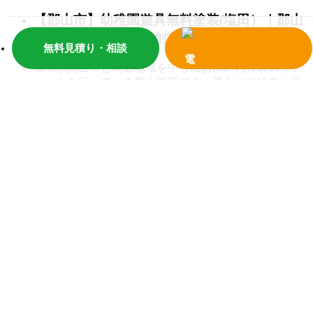
【郡山市】幼稚園遊具無料塗装(塩田）｜郡山
市でリフォームなら創業97年の郡山塗装
無料見積り・相談
福島県郡山市と周辺地域を中心にお家の内外装のリフ
ォームを行っている郡山塗装です。暮らしに役立つ情
報、リフォームの知識等を
…
>>詳しく見る
郡山市でキッチンのリフォームをお考えの方
へ
こんにちは（＾＾）郡山リフォーム暮楽部のHPをご覧
いただきありがとうございます！ キッチン入替工事リ
フォームで、毎日の
…
>>詳しく見る
【郡山市】屋根重ね葺き工法の特徴を解説！
（石井）郡山市でリフォームなら郡山塗装リ
フォーム暮楽部へ！