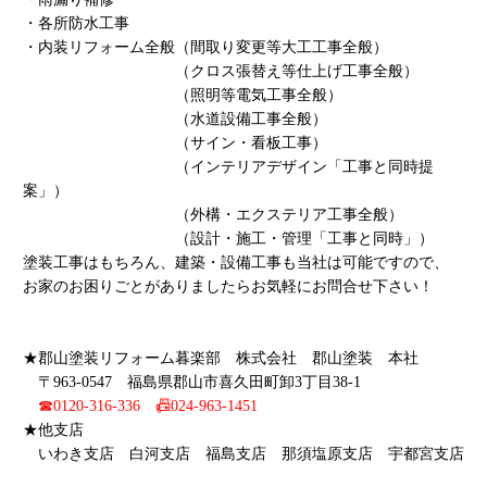
・各所防水工事
・内装リフォーム全般（間取り変更等大工工事全般）
（クロス張替え等仕上げ工事全般）
（照明等電気工事全般）
（水道設備工事全般）
（サイン・看板工事）
（インテリアデザイン「工事と同時提
案」）
（外構・エクステリア工事全般）
（設計・施工・管理「工事と同時」）
塗装工事はもちろん、建築・設備工事も当社は可能ですので、
お家のお困りごとがありましたらお気軽にお問合せ下さい！
★郡山塗装リフォーム暮楽部 株式会社 郡山塗装 本社
〒963-0547 福島県郡山市喜久田町卸3丁目38-1
☎0120-316-336 📠024-963-1451
★他支店
いわき支店 白河支店 福島支店 那須塩原支店 宇都宮支店