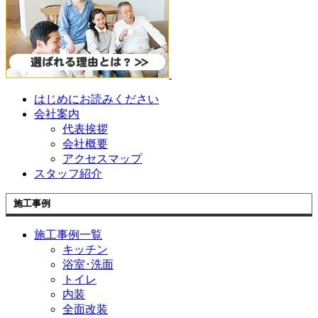
はじめにお読みください
会社案内
代表挨拶
会社概要
アクセスマップ
スタッフ紹介
施工事例
施工事例一覧
キッチン
浴室･洗面
トイレ
内装
全面改装