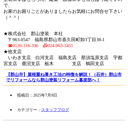
で、
お家のお困りごとがありましたらお気軽にお問合せ下さい
（＾＾）
★株式会社 郡山塗装 本社
〒963-0547 福島県郡山市喜久田町卸3丁目38-1
☎0120-316-336 📠024-963-1451
★他支店
いわき支店 白河支店 福島支店 那須塩原支店 宇都
宮支店 鹿沼支店 栃木 支店 鶴田支店
【郡山市】屋根重ね葺き工法の特徴を解説！（石井）郡山市
でリフォームなら郡山塗装リフォーム暮楽部へ！
投稿日：
2025年7月9日
カテゴリー：
スタッフブログ