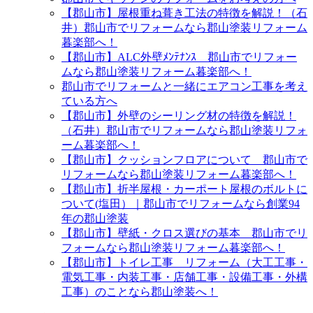
【郡山市】屋根重ね葺き工法の特徴を解説！（石
井）郡山市でリフォームなら郡山塗装リフォーム
暮楽部へ！
【郡山市】ALC外壁ﾒﾝﾃﾅﾝｽ 郡山市でリフォー
ムなら郡山塗装リフォーム暮楽部へ！
郡山市でリフォームと一緒にエアコン工事を考え
ている方へ
【郡山市】外壁のシーリング材の特徴を解説！
（石井）郡山市でリフォームなら郡山塗装リフォ
ーム暮楽部へ！
【郡山市】クッションフロアについて 郡山市で
リフォームなら郡山塗装リフォーム暮楽部へ！
【郡山市】折半屋根・カーポート屋根のボルトに
ついて(塩田）｜郡山市でリフォームなら創業94
年の郡山塗装
【郡山市】壁紙・クロス選びの基本 郡山市でリ
フォームなら郡山塗装リフォーム暮楽部へ！
【郡山市】トイレ工事 リフォーム（大工工事・
電気工事・内装工事・店舗工事・設備工事・外構
工事）のことなら郡山塗装へ！