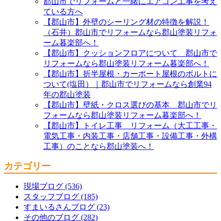
郡山市でリフォームと一緒にエアコン工事を考え
ている方へ
【郡山市】外壁のシーリング材の特徴を解説！
（石井）郡山市でリフォームなら郡山塗装リフォ
ーム暮楽部へ！
【郡山市】クッションフロアについて 郡山市で
リフォームなら郡山塗装リフォーム暮楽部へ！
【郡山市】折半屋根・カーポート屋根のボルトに
ついて(塩田）｜郡山市でリフォームなら創業94
年の郡山塗装
【郡山市】壁紙・クロス選びの基本 郡山市でリ
フォームなら郡山塗装リフォーム暮楽部へ！
【郡山市】トイレ工事 リフォーム（大工工事・
電気工事・内装工事・店舗工事・設備工事・外構
工事）のことなら郡山塗装へ！
カテゴリー
現場ブログ (536)
スタッフブログ (185)
すまいるさんブログ (23)
その他のブログ (282)