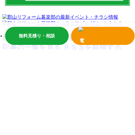
無料見積り・相談
郡山塗装リフォーム暮楽部ブログ
記事の一覧を見る
ＲＳＳを取得する
【郡山市】幼稚園遊具無料塗装(塩田）｜郡山
市でリフォームなら創業97年の郡山塗装
福島県郡山市と周辺地域を中心にお家の内外装のリフ
ォームを行っている郡山塗装です。暮らしに役立つ情
報、リフォームの知識等を
…
>>詳しく見る
郡山市でキッチンのリフォームをお考えの方
へ
こんにちは（＾＾）郡山リフォーム暮楽部のHPをご覧