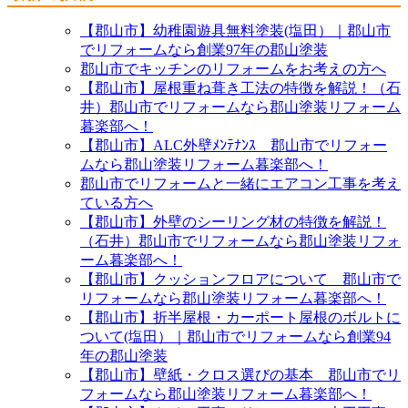
【郡山市】幼稚園遊具無料塗装(塩田）｜郡山市
でリフォームなら創業97年の郡山塗装
郡山市でキッチンのリフォームをお考えの方へ
【郡山市】屋根重ね葺き工法の特徴を解説！（石
井）郡山市でリフォームなら郡山塗装リフォーム
暮楽部へ！
【郡山市】ALC外壁ﾒﾝﾃﾅﾝｽ 郡山市でリフォー
ムなら郡山塗装リフォーム暮楽部へ！
郡山市でリフォームと一緒にエアコン工事を考え
ている方へ
【郡山市】外壁のシーリング材の特徴を解説！
（石井）郡山市でリフォームなら郡山塗装リフォ
ーム暮楽部へ！
【郡山市】クッションフロアについて 郡山市で
リフォームなら郡山塗装リフォーム暮楽部へ！
【郡山市】折半屋根・カーポート屋根のボルトに
ついて(塩田）｜郡山市でリフォームなら創業94
年の郡山塗装
【郡山市】壁紙・クロス選びの基本 郡山市でリ
フォームなら郡山塗装リフォーム暮楽部へ！