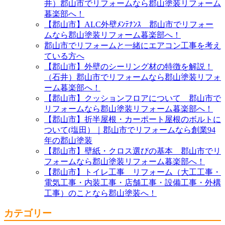
井）郡山市でリフォームなら郡山塗装リフォーム
暮楽部へ！
【郡山市】ALC外壁ﾒﾝﾃﾅﾝｽ 郡山市でリフォー
ムなら郡山塗装リフォーム暮楽部へ！
郡山市でリフォームと一緒にエアコン工事を考え
ている方へ
【郡山市】外壁のシーリング材の特徴を解説！
（石井）郡山市でリフォームなら郡山塗装リフォ
ーム暮楽部へ！
【郡山市】クッションフロアについて 郡山市で
リフォームなら郡山塗装リフォーム暮楽部へ！
【郡山市】折半屋根・カーポート屋根のボルトに
ついて(塩田）｜郡山市でリフォームなら創業94
年の郡山塗装
【郡山市】壁紙・クロス選びの基本 郡山市でリ
フォームなら郡山塗装リフォーム暮楽部へ！
【郡山市】トイレ工事 リフォーム（大工工事・
電気工事・内装工事・店舗工事・設備工事・外構
工事）のことなら郡山塗装へ！
カテゴリー