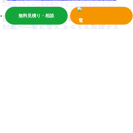
無料見積り・相談
郡山塗装リフォーム暮楽部ブログ
記事の一覧を見る
ＲＳＳを取得する
【郡山市】幼稚園遊具無料塗装(塩田）｜郡山
市でリフォームなら創業97年の郡山塗装
福島県郡山市と周辺地域を中心にお家の内外装のリフ
ォームを行っている郡山塗装です。暮らしに役立つ情
報、リフォームの知識等を
…
>>詳しく見る
郡山市でキッチンのリフォームをお考えの方
へ
こんにちは（＾＾）郡山リフォーム暮楽部のHPをご覧
いただきありがとうございます！ キッチン入替工事リ
フォームで、毎日の
…