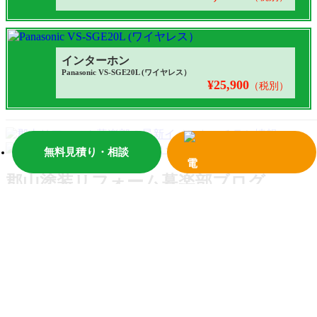
インターホン
Panasonic VS-SGE20L (ワイヤレス）
¥25,900
（税別）
無料見積り・相談
郡山塗装リフォーム暮楽部ブログ
記事の一覧を見る
ＲＳＳを取得する
【郡山市】幼稚園遊具無料塗装(塩田）｜郡山
市でリフォームなら創業97年の郡山塗装
福島県郡山市と周辺地域を中心にお家の内外装のリフ
ォームを行っている郡山塗装です。暮らしに役立つ情
報、リフォームの知識等を
…