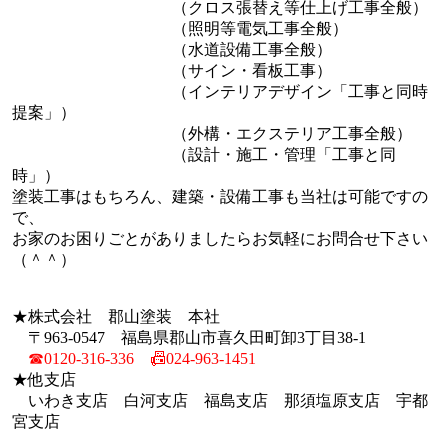
（クロス張替え等仕上げ工事全般）
（照明等電気工事全般）
（水道設備工事全般）
（サイン・看板工事）
（インテリアデザイン「工事と同時
提案」）
（外構・エクステリア工事全般）
（設計・施工・管理「工事と同
時」）
塗装工事はもちろん、建築・設備工事も当社は可能ですの
で、
お家のお困りごとがありましたらお気軽にお問合せ下さい
（＾＾）
★株式会社 郡山塗装 本社
〒963-0547 福島県郡山市喜久田町卸3丁目38-1
☎0120-316-336 📠024-963-1451
★他支店
いわき支店 白河支店 福島支店 那須塩原支店 宇都
宮支店