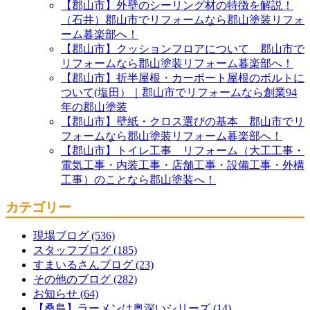
【郡山市】外壁のシーリング材の特徴を解説！
（石井）郡山市でリフォームなら郡山塗装リフォ
ーム暮楽部へ！
【郡山市】クッションフロアについて 郡山市で
リフォームなら郡山塗装リフォーム暮楽部へ！
【郡山市】折半屋根・カーポート屋根のボルトに
ついて(塩田）｜郡山市でリフォームなら創業94
年の郡山塗装
【郡山市】壁紙・クロス選びの基本 郡山市でリ
フォームなら郡山塗装リフォーム暮楽部へ！
【郡山市】トイレ工事 リフォーム（大工工事・
電気工事・内装工事・店舗工事・設備工事・外構
工事）のことなら郡山塗装へ！
カテゴリー
現場ブログ (536)
スタッフブログ (185)
すまいるさんブログ (23)
その他のブログ (282)
お知らせ (64)
【桑島】ラーメンは奥深いシリーズ (14)