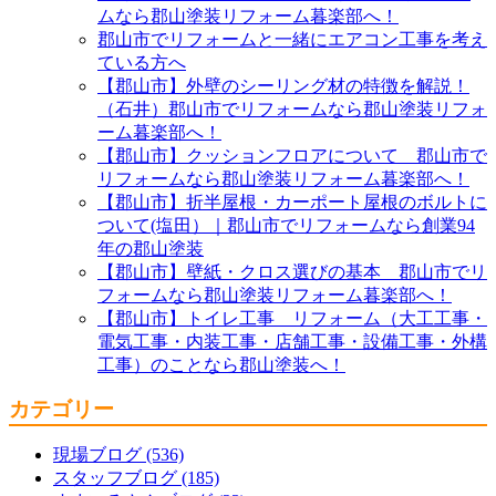
ムなら郡山塗装リフォーム暮楽部へ！
郡山市でリフォームと一緒にエアコン工事を考え
ている方へ
【郡山市】外壁のシーリング材の特徴を解説！
（石井）郡山市でリフォームなら郡山塗装リフォ
ーム暮楽部へ！
【郡山市】クッションフロアについて 郡山市で
リフォームなら郡山塗装リフォーム暮楽部へ！
【郡山市】折半屋根・カーポート屋根のボルトに
ついて(塩田）｜郡山市でリフォームなら創業94
年の郡山塗装
【郡山市】壁紙・クロス選びの基本 郡山市でリ
フォームなら郡山塗装リフォーム暮楽部へ！
【郡山市】トイレ工事 リフォーム（大工工事・
電気工事・内装工事・店舗工事・設備工事・外構
工事）のことなら郡山塗装へ！
カテゴリー
現場ブログ (536)
スタッフブログ (185)